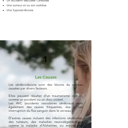
Un Accident Vasculaire Cérébrale
Une tumeur et ou son exérèse
Une hypoxie/Anoxie
1
Les Causes
Les cérébrolésions sont des lésions du cerveau
causées par divers facteurs.
Elles peuvent résulter d'un traumatisme crânien,
comme un accident ou un choc violent.
Les AVC (accidents vasculaires cérébraux) sont
également des causes fréquentes, dus à une
interruption du flux sanguin dans le cerveau.
D'autres causes incluent des infections cérébrales,
des tumeurs, des maladies neurodégénératives
comme la maladie d'Alzheimer, ou encore des