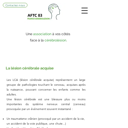
Contactez-nous
Une
association
à vos côtés
face à la
cérébrolésion
.
La lésion cérébrale acquise
Les LCA (lésion cérébrale acquise) représentent un large
groupe de pathologies touchant le cerveau, acquises après
la naissance, pouvant concerner les enfants comme les
adultes.
Une lésion cérébrale est une blessure plus ou moins
importantes du système nerveux central (cerveau)
provoquée par un événement souvent instantané :
Un traumatisme crânien (provoqué par un accident de la vie,
un accident de la voie publique, une chute...)