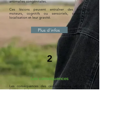
anomalies congénitales.
Ces lésions peuvent entraîner des troubles
moteurs, cognitifs ou sensoriels, selon leur
localisation et leur gravité.
Plus d'infos
2
Les conséquences
Les conséquences des cérébrolésions varient en
fonction de leur localisation et de leur gravité.
Elles peuvent entraîner des troubles moteurs, tels
que la paralysie ou la perte de coordination,
notamment après un AVC.
Des troubles cognitifs comme des difficultés de
mémoire, de concentration ou de langage sont
également fréquents.
Les lésions peuvent affecter les fonctions
sensorielles, provoquant des déficits visuels,
auditifs ou tactiles.